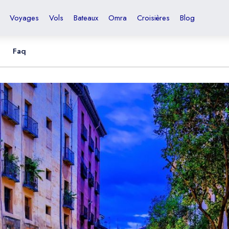
Voyages
Vols
Bateaux
Omra
Croisières
Blog
Faq
US Dollar
USD
-
$